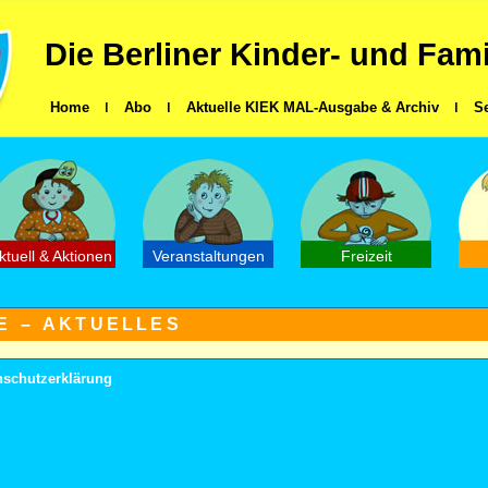
Die Berliner Kinder- und Fam
Home
ǀ
Abo
ǀ
Aktuelle KIEK MAL-Ausgabe & Archiv
ǀ
S
ktuell & Aktionen
Veranstaltungen
Freizeit
 – AKTUELLES
nschutzerklärung