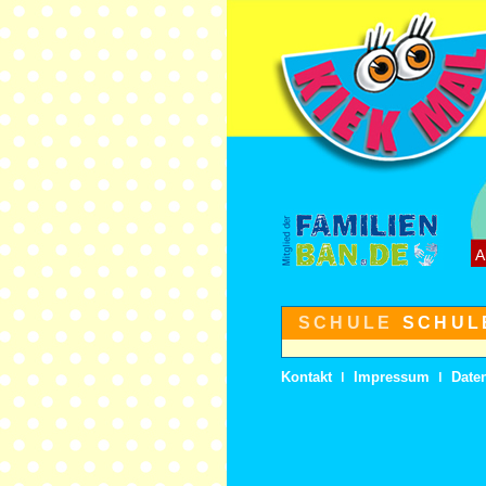
A
SCHULE
SCHULE
Kontakt
ǀ
Impressum
ǀ
Date