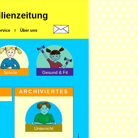
ilienzeitung
ervice
ǀ
Über uns
Schule
Gesund & Fit
ARCHIVIERTES
Unterricht