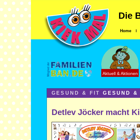
Die 
Home
ǀ
Aktuell & Aktionen
GESUND & FIT
GESUND & 
Detlev Jöcker macht Ki