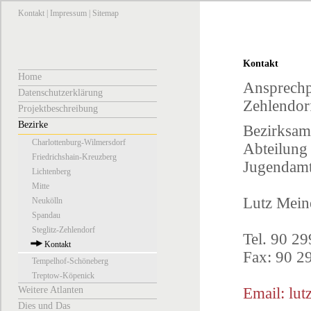
Kontakt
|
Impressum
|
Sitemap
Kontakt
Home
Ansprechpa
Datenschutzerklärung
Zehlendor
Projektbeschreibung
Bezirke
Bezirksamt
Charlottenburg-Wilmersdorf
Abteilung
Friedrichshain-Kreuzberg
Jugendamt 
Lichtenberg
Mitte
Lutz Mein
Neukölln
Spandau
Steglitz-Zehlendorf
Tel. 90 2
Kontakt
Fax: 90 2
Tempelhof-Schöneberg
Treptow-Köpenick
Weitere Atlanten
Email: lut
Dies und Das