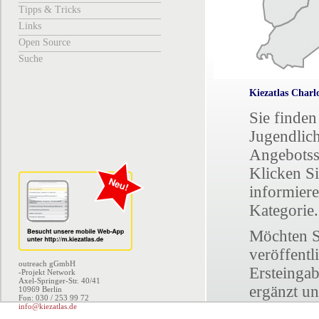
Tipps & Tricks
Links
Open Source
Suche
Kiezatlas Charl
Sie finden
Jugendlic
Angebotssp
Klicken Si
informier
Kategorie.
Möchten Si
veröffentl
outreach gGmbH
Ersteingab
-Projekt Network
Axel-Springer-Str. 40/41
ergänzt un
10969 Berlin
Fon: 030 / 253 99 72
info@kiezatlas.de