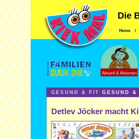
Die 
Home
ǀ
Aktuell & Aktionen
GESUND & FIT
GESUND & 
Detlev Jöcker macht Ki