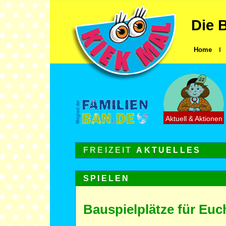
Die 
Home
ǀ
Aktuell & Aktionen
FREIZEIT
AKTUELLES
SPIELEN
Bauspielplätze für Euc