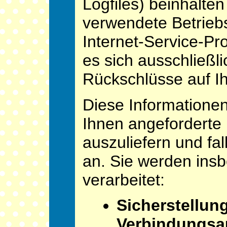
Logfiles) beinhalte
verwendete Betrie
Internet-Service-Pr
es sich ausschließl
Rückschlüsse auf I
Diese Informatione
Ihnen angeforderte 
auszuliefern und fa
an. Sie werden ins
verarbeitet:
Sicherstellun
Verbindungsa