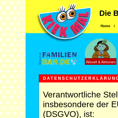
Die B
Home
ǀ
Aktuell & Aktionen
DATENSCHUTZERKLÄRUN
Verantwortliche Ste
insbesondere der 
(DSGVO), ist: