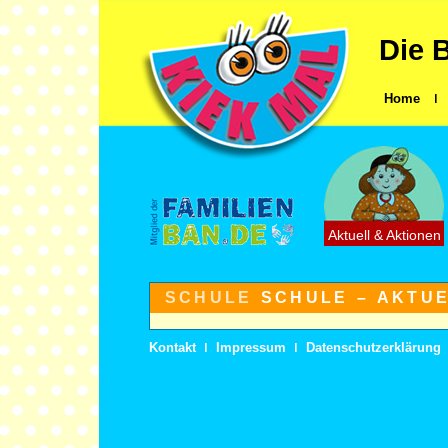
Die 
Home
ǀ
Aktuell & Aktionen
SCHULE
SCHULE – AKTU
Kontakt
ǀ
Impressum
ǀ
Datenschutzerklärung