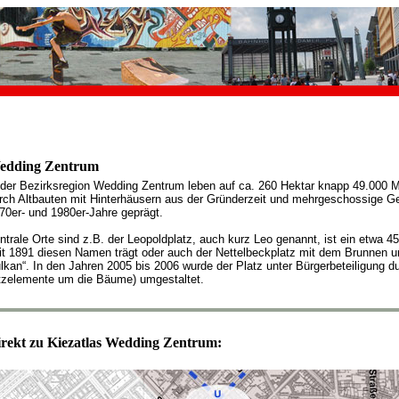
edding Zentrum
 der Bezirksregion Wedding Zentrum leben auf ca. 260 Hektar knapp 49.000 M
rch Altbauten mit Hinterhäusern aus der Gründerzeit und mehrgeschossige 
70er- und 1980er-Jahre geprägt.
ntrale Orte sind z.B. der Leopoldplatz, auch kurz Leo genannt, ist ein etwa 4
it 1891 diesen Namen trägt oder auch der Nettelbeckplatz mit dem Brunnen u
lkan“. In den Jahren 2005 bis 2006 wurde der Platz unter Bürgerbeteiligung d
tzelemente um die Bäume) umgestaltet.
rekt zu Kiezatlas Wedding Zentrum: