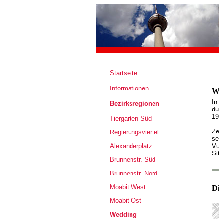
Startseite
Informationen
W
In
Bezirksregionen
du
19
Tiergarten Süd
Ze
Regierungsviertel
se
Alexanderplatz
Vu
Si
Brunnenstr. Süd
Brunnenstr. Nord
Moabit West
Di
Moabit Ost
Wedding