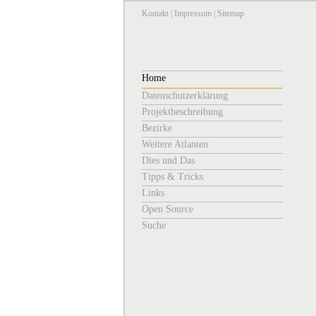
Kontakt
|
Impressum
|
Sitemap
Home
Datenschutzerklärung
Projektbeschreibung
Bezirke
Weitere Atlanten
Dies und Das
Tipps & Tricks
Links
Open Source
Suche